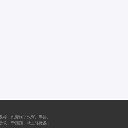
课程，也囊括了水彩、手绘、
需求，学画画，就上轻微课！