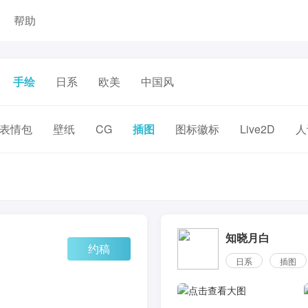
帮助
手绘
日系
欧美
中国风
表情包
壁纸
CG
插图
图标徽标
Live2D
人
知晓月白
约稿
日系
插图