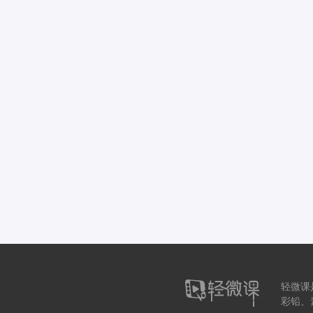
轻微课
彩铅、