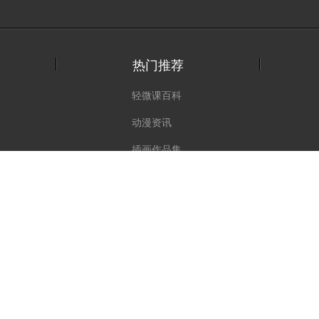
热门推荐
轻微课百科
动漫资讯
插画作品集
自学课类目
绘画专题
绘画相关搜索
客服：
课程咨询
班主任
商务合作邮箱：369248776@qq.com