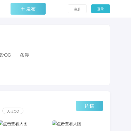
发布
登录
注册
设OC
条漫
约稿
人设OC