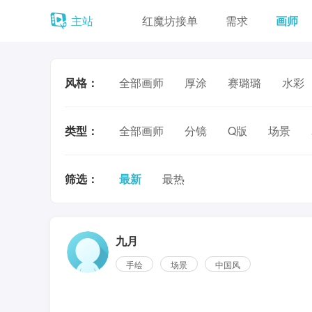
主站
红魔坊接单
需求
画师
风格：
全部画师
厚涂
赛璐璐
水彩
类型：
全部画师
分镜
Q版
场景
筛选：
最新
最热
九月
手绘
场景
中国风