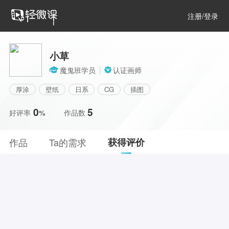
注册/登录
领红包
小草
魔鬼班学员
认证画师
厚涂
壁纸
日系
CG
插图
0
5
好评率
作品数
%
作品
Ta的需求
获得评价