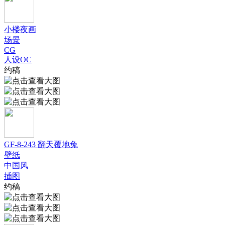
小楼夜画
场景
CG
人设OC
约稿
GF-8-243 翻天覆地兔
壁纸
中国风
插图
约稿