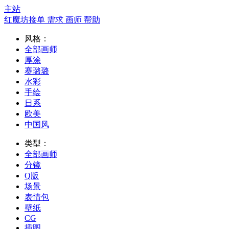
主站
红魔坊接单
需求
画师
帮助
风格：
全部画师
厚涂
赛璐璐
水彩
手绘
日系
欧美
中国风
类型：
全部画师
分镜
Q版
场景
表情包
壁纸
CG
插图