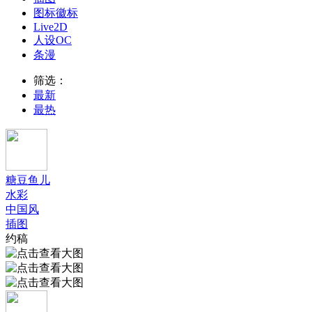
图标徽标
Live2D
人设OC
条漫
筛选：
最新
最热
糖豆鱼儿
水彩
中国风
插图
约稿