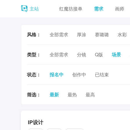
主站
红魔坊接单
需求
画师
风格：
全部需求
厚涂
赛璐璐
水彩
类型：
全部需求
分镜
Q版
场景
状态：
报名中
创作中
已结束
筛选：
最新
最热
最高
IP设计