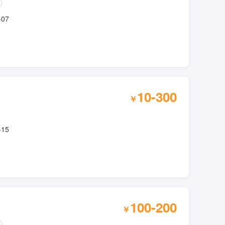
-07
10-300
￥
-15
100-200
￥