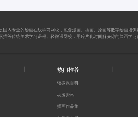
是国内专业的绘画在线学习网校，包含漫画、插画、原画等数字绘画培训
素描等传统美术学习课程。轻微课网校，用碎片化时间解决你的绘画学习
热门推荐
轻微课百科
动漫资讯
插画作品集
自学课类目
绘画专题