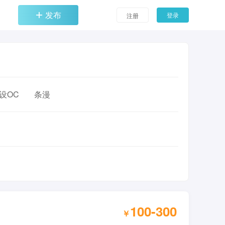
发布
登录
注册
设OC
条漫
100-300
￥