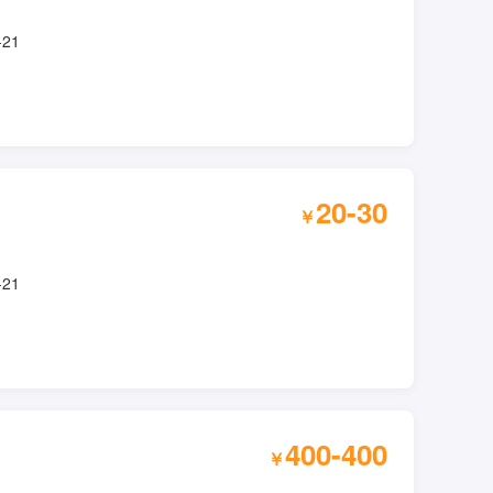
-21
20-30
￥
-21
400-400
￥