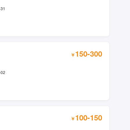
-31
150-300
￥
-02
100-150
￥