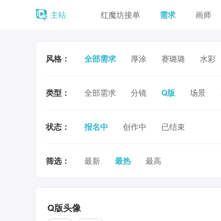
主站
红魔坊接单
需求
画师
风格：
全部需求
厚涂
赛璐璐
水彩
类型：
全部需求
分镜
Q版
场景
状态：
报名中
创作中
已结束
筛选：
最新
最热
最高
Q版头像