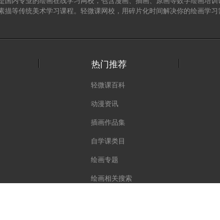
是国内专业的绘画在线学习网校，包含漫画、插画、原画等数字绘画培训
素描等传统美术学习课程。轻微课网校，用碎片化时间解决你的绘画学习
热门推荐
轻微课百科
动漫资讯
插画作品集
自学课类目
绘画专题
绘画相关搜索
客服：
课程咨询
班主任
商务合作邮箱：369248776@qq.com